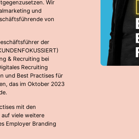
ntgegenzusetzen. Wir
almarketing und
eschäftsführende von
Geschäftsführer der
tur KUNDENFOKUSSIERT)
ng & Recruiting bei
gitales Recruiting
 und Best Practises für
ben, das im Oktober 2023
de.
ctises mit den
auf viele weitere
hes Employer Branding