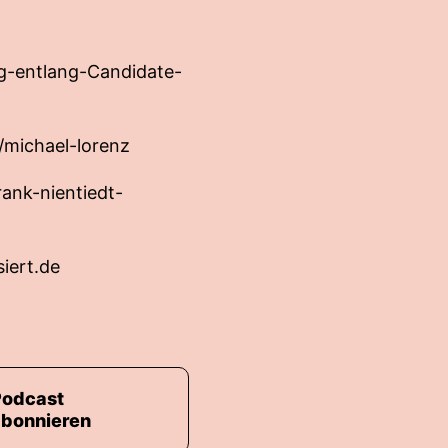
g-entlang-Candidate-
/michael-lorenz
ank-nientiedt-
iert.de
Podcast
abonnieren